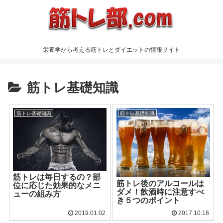
栄養学から考える筋トレとダイエットの情報サイト
筋トレ基礎知識
筋トレ基礎知識
筋トレ基礎知識
筋トレは毎日するの？部
筋トレ後のアルコールは
位に応じた効果的なメニ
ダメ！飲酒時に注意すべ
ューの組み方
き５つのポイント
2019.01.02
2017.10.16